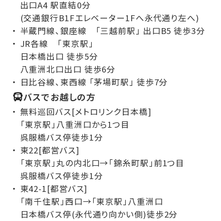
出口A4 駅直結0分
(交通銀行B1Fエレベーター1Fへ永代通り左へ)
半蔵門線、銀座線 「三越前駅」 出口B5 徒歩3分
JR各線 「東京駅」
日本橋出口 徒歩5分
八重洲北口出口 徒歩6分
日比谷線、東西線 「茅場町駅」 徒歩7分
バスでお越しの方
無料巡回バス[メトロリンク日本橋]
「東京駅」八重洲口から1つ目
呉服橋バス停徒歩1分
東22[都営バス]
「東京駅」丸の内北口→「錦糸町駅」前1つ目
呉服橋バス停徒歩1分
東42-1[都営バス]
「南千住駅」西口→「東京駅」八重洲口
日本橋バス停(永代通り向かい側)徒歩2分